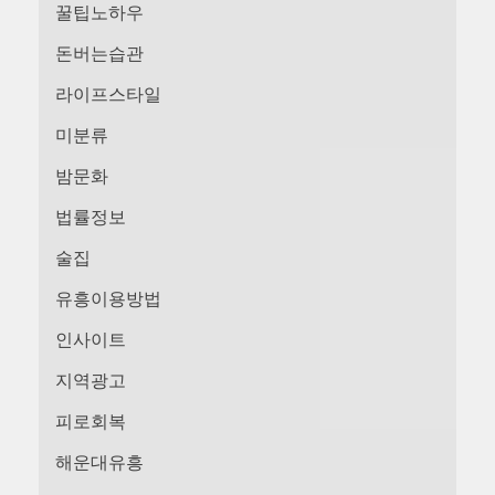
꿀팁노하우
돈버는습관
라이프스타일
미분류
밤문화
법률정보
술집
유흥이용방법
인사이트
지역광고
피로회복
해운대유흥