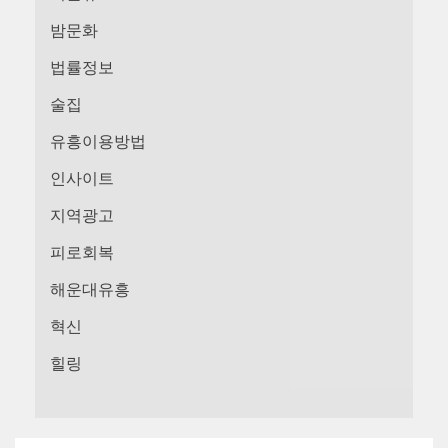
밤문화
법률정보
술집
유흥이용방법
인사이트
지역광고
피로회복
해운대유흥
혁신
힐링