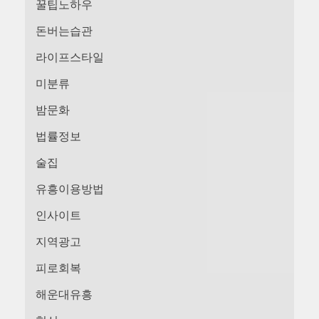
꿀팁노하우
돈버는습관
라이프스타일
미분류
밤문화
법률정보
술집
유흥이용방법
인사이트
지역광고
피로회복
해운대유흥