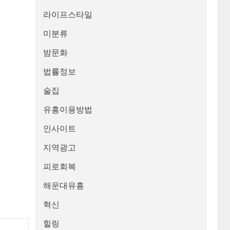
라이프스타일
미분류
밤문화
법률정보
술집
유흥이용방법
인사이트
지역광고
피로회복
해운대유흥
혁신
힐링