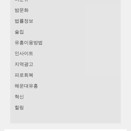
밤문화
법률정보
술집
유흥이용방법
인사이트
지역광고
피로회복
해운대유흥
혁신
힐링