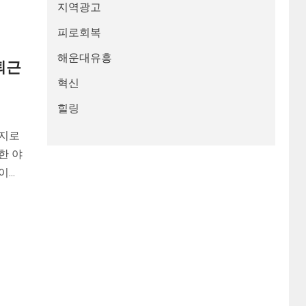
지역광고
피로회복
해운대유흥
퇴근
혁신
힐링
을지로
한 야
..