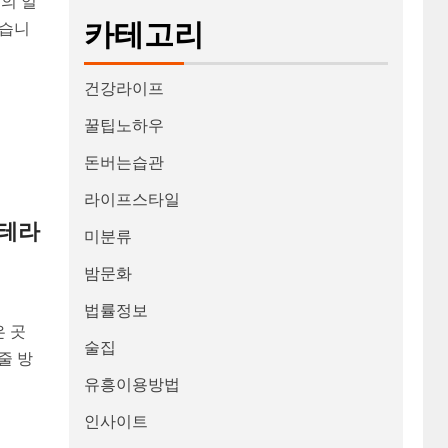
의 일
카테고리
있습니
건강라이프
꿀팁노하우
돈버는습관
라이프스타일
마테라
미분류
밤문화
법률정보
은 곳
술집
줄 방
유흥이용방법
인사이트