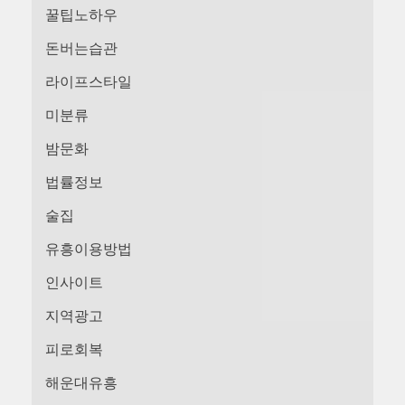
꿀팁노하우
돈버는습관
라이프스타일
미분류
밤문화
법률정보
술집
유흥이용방법
인사이트
지역광고
피로회복
해운대유흥