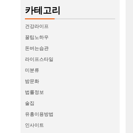
카테고리
건강라이프
꿀팁노하우
돈버는습관
라이프스타일
미분류
밤문화
법률정보
술집
유흥이용방법
인사이트