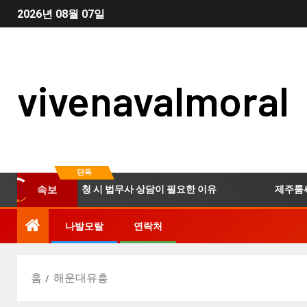
2026년 08월 07일
vivenavalmoral
단독
부산개인회생 신청 시 법무사 상담이 필요한 이유
제주룸싸롱
속보
나발모랄
연락처
홈
해운대유흥