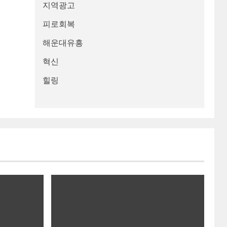
지역광고
피로회복
해운대유흥
혁신
힐링