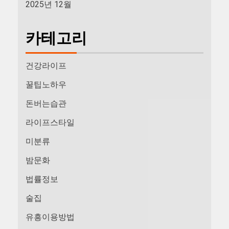
2025년 12월
카테고리
건강라이프
꿀팁노하우
돈버는습관
라이프스타일
미분류
밤문화
법률정보
술집
유흥이용방법