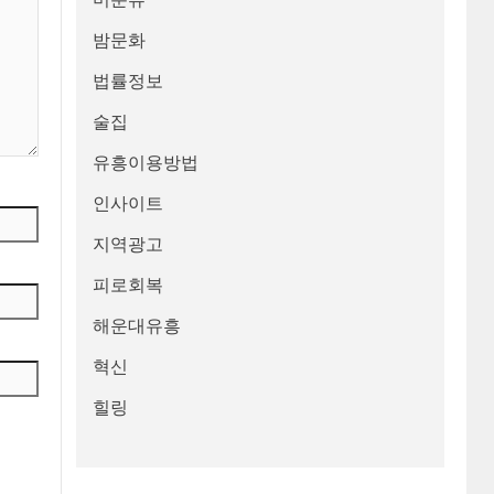
밤문화
법률정보
술집
유흥이용방법
인사이트
지역광고
피로회복
해운대유흥
혁신
힐링